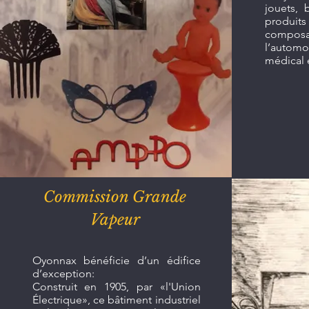
jouets, b
produi
compos
l’autom
médical
Commission Grande
Vapeur
Oyonnax bénéficie d’un édifice
d’exception:
Construit en 1905, par «l'Union
Électrique», ce bâtiment industriel