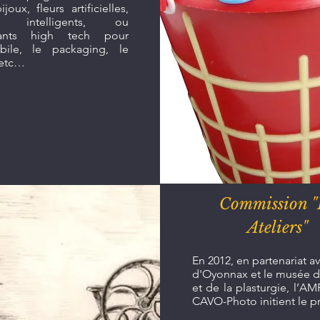
ijoux, fleurs artificielles,
ts intelligents, ou
ants high tech pour
obile, le packaging, le
 etc…
Commission "
Ateliers"
En 2012, en partenariat ave
d'Oyonnax et le musée 
et de la plasturgie, l’AM
CAVO-Photo initient le pr