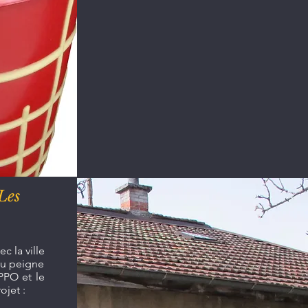
Les
c la ville
du peigne
PPO et le
ojet :