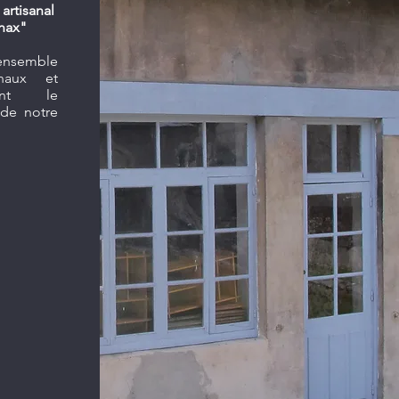
 artisanal
nnax"
'ensemble
anaux et
uant le
 de notre