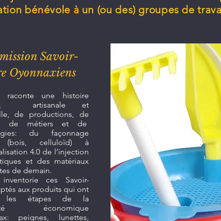
pation bénévole à un (ou des) groupes de trava
ission Savoir-
re Oyonnaxiens
 raconte une histoire
ue, artisanale et
elle, de productions, de
es, de métiers et de
logies: du façonnage
 (bois, celluloïd) à
alisation 4.0 de l’injection
tiques et des matériaux
es de demain.
nventorie ces Savoir-
aptés aux produits qui ont
 les étapes de la
érité économique
ax: peignes, lunettes,