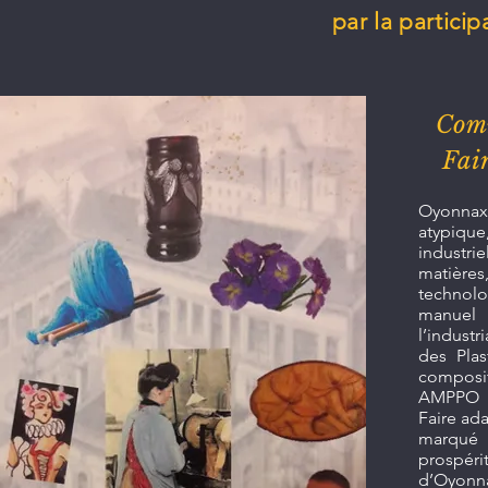
par la partici
Comm
Fai
Oyonnax
atypiq
industri
matièr
techno
manuel
l’industri
des Plas
composit
AMPPO i
Faire ad
marqué
prosp
d’Oyonn