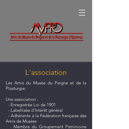
L'association
Les Amis du Musée du Peigne et de la
Plasturgie:
Une association :
-
Enregistrée Loi de 1901
- Labellisée d’Intérêt général
- Adhérente à la Fédération française des
Amis de Musées
- Membre du Groupement Patrimoine